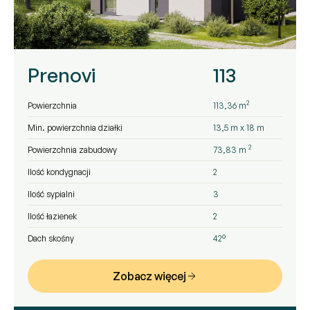
Prenovi
113
2
Powierzchnia
113,36 m
Min. powierzchnia działki
13,5 m x 18 m
2
Powierzchnia zabudowy
73,83 m
Ilość kondygnacji
2
Ilość sypialni
3
Ilość łazienek
2
Dach skośny
42°
Zobacz więcej