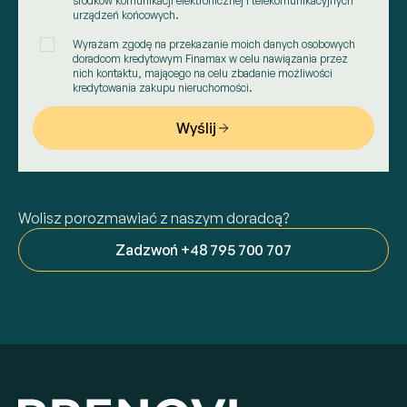
środków komunikacji elektronicznej i telekomunikacyjnych
urządzeń końcowych.
Wyrażam zgodę na przekazanie moich danych osobowych
1
doradcom kredytowym Finamax w celu nawiązania przez
nich kontaktu, mającego na celu zbadanie możliwości
kredytowania zakupu nieruchomości.
Wyślij
Wolisz porozmawiać z naszym doradcą?
Zadzwoń +48 795 700 707