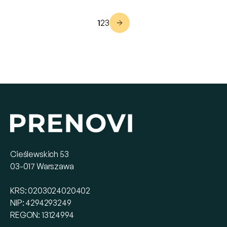
1
2
3
Cieślewskich 53
03-017 Warszawa
KRS: 0203024020402
NIP: 4294293249
REGON: 13124994